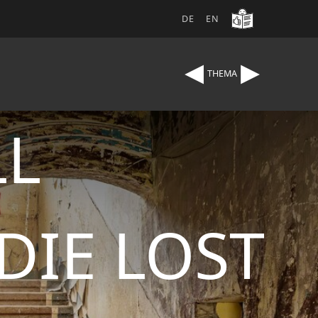
DE
EN
◂
▸
THEMA
LL
DIE LOST