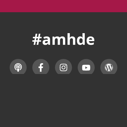
#amhde
URG · ALLE RECHTE VORBEHALTEN.