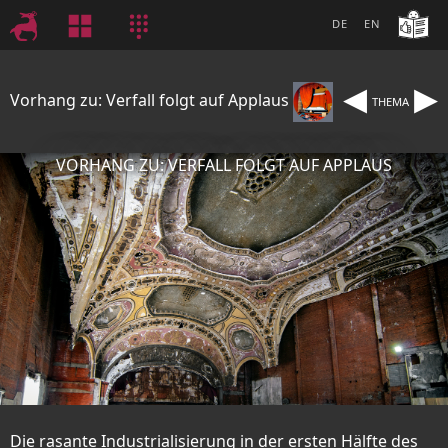
DE
EN
◂
▸
Vorhang zu: Verfall folgt auf Applaus
THEMA
VORHANG ZU: VERFALL FOLGT AUF APPLAUS
Die rasante Industrialisierung in der ersten Hälfte des