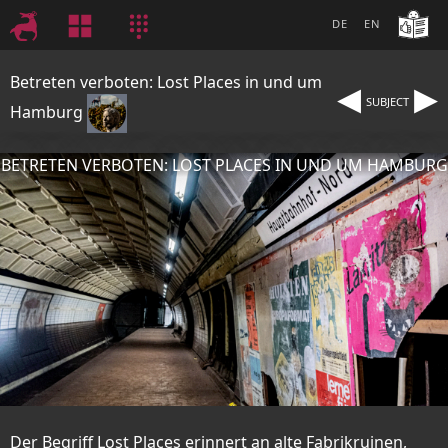
DE
EN
◂
▸
Betreten verboten: Lost Places in und um
SUBJECT
Hamburg
BETRETEN VERBOTEN: LOST PLACES IN UND UM HAMBURG
Der Begriff Lost Places erinnert an alte Fabrikruinen,