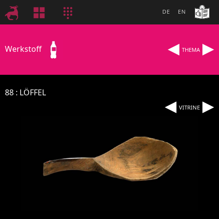
DE
EN
◂
▸
Werkstoff
THEMA
88
LÖFFEL
◂
▸
VITRINE