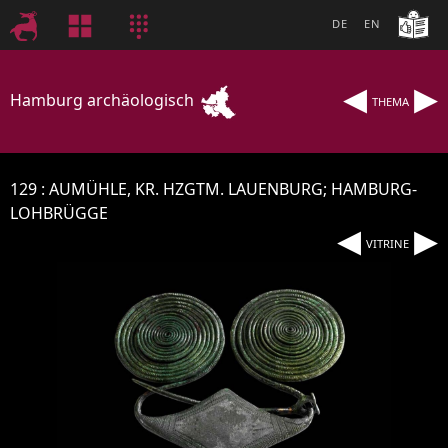
DE
EN
◂
▸
Hamburg archäologisch
THEMA
129
AUMÜHLE, KR. HZGTM. LAUENBURG; HAMBURG-
LOHBRÜGGE
◂
▸
VITRINE