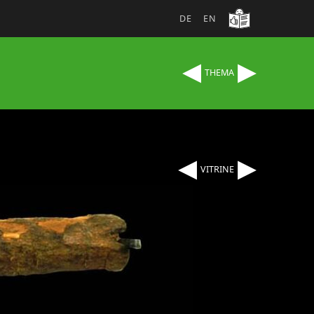
DE
EN
◂
▸
THEMA
◂
▸
VITRINE