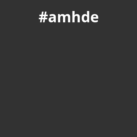
#amhde
© 2024 ARCHÄOLOGISCHES MUSEUM HAMBURG ·
ALLE RECHTE VORBEHALTEN.
IMPRESSUM
DATENSCHUTZHINWEISE