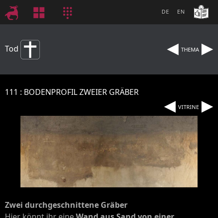
DE
EN
◂
▸
Tod
THEMA
111
BODENPROFIL ZWEIER GRÄBER
◂
▸
VITRINE
Zwei durchgeschnittene Gräber
Hier könnt ihr eine
Wand aus Sand von einer