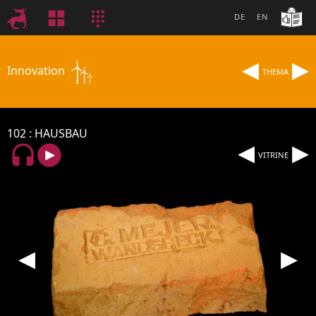
DE
EN
◂
▸
Innovation
THEMA
102
HAUSBAU
◂
▸
VITRINE
◂
▸