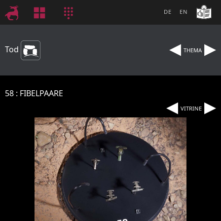
DE
EN
◂
▸
Tod
THEMA
58
FIBELPAARE
◂
▸
VITRINE